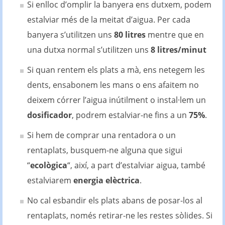
Si enlloc d’omplir la banyera ens dutxem, podem
estalviar més de la meitat d’aigua. Per cada
banyera s’utilitzen uns
80 litres
mentre que en
una dutxa normal s’utilitzen uns
8 litres/minut
Si quan rentem els plats a mà, ens netegem les
dents, ensabonem les mans o ens afaitem no
deixem córrer l’aigua inútilment o instal·lem un
dosificador
, podrem estalviar-ne fins a un
75%
.
Si hem de comprar una rentadora o un
rentaplats, busquem-ne alguna que sigui
“
ecològica
“, així, a part d’estalviar aigua, també
estalviarem
energia elèctrica
.
No cal esbandir els plats abans de posar-los al
rentaplats, només retirar-ne les restes sòlides. Si