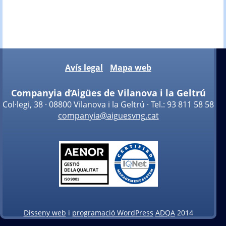
Avís legal
Mapa web
Companyia d’Aigües de Vilanova i la Geltrú
Col·legi, 38 · 08800 Vilanova i la Geltrú · Tel.: 93 811 58 58
companyia@aiguesvng.cat
Disseny web
i
programació WordPress
ADQA
2014